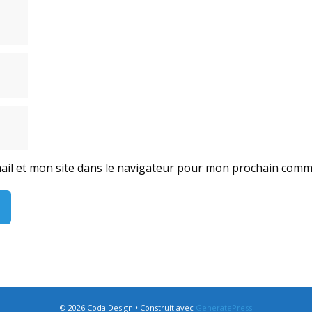
il et mon site dans le navigateur pour mon prochain comm
© 2026 Coda Design
• Construit avec
GeneratePress