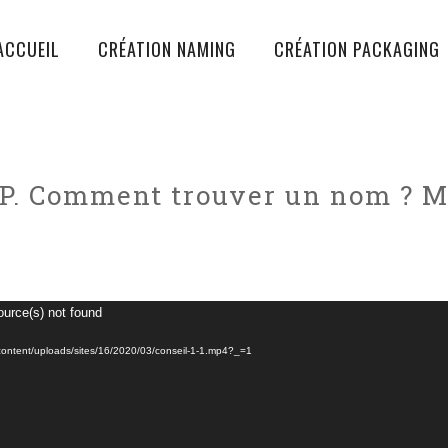
ACCUEIL
CRÉATION NAMING
CRÉATION PACKAGING
. Comment trouver un nom ? Ma
ource(s) not found
p-content/uploads/sites/16/2020/03/conseil-1-1.mp4?_=1