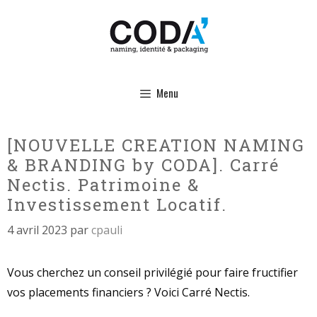
Aller
au
contenu
Menu
[NOUVELLE CREATION NAMING
& BRANDING by CODA]. Carré
Nectis. Patrimoine &
Investissement Locatif.
4 avril 2023
par
cpauli
Vous cherchez un conseil privilégié pour faire fructifier
vos placements financiers ? Voici Carré Nectis.