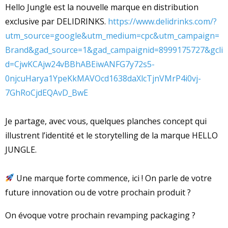
Hello Jungle est la nouvelle marque en distribution
exclusive par DELIDRINKS.
https://www.delidrinks.com/?
utm_source=google&utm_medium=cpc&utm_campaign=
Brand&gad_source=1&gad_campaignid=8999175727&gcli
d=CjwKCAjw24vBBhABEiwANFG7y72s5-
0njcuHarya1YpeKkMAVOcd1638daXlcTjnVMrP4i0vj-
7GhRoCjdEQAvD_BwE
Je partage, avec vous, quelques planches concept qui
illustrent l’identité et le storytelling de la marque HELLO
JUNGLE.
Une marque forte commence, ici ! On parle de votre
future innovation ou de votre prochain produit ?
On évoque votre prochain revamping packaging ?